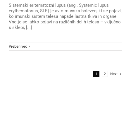
Sistemski eritematozni lupus (angl. Systemic lupus
erythematosus, SLE) je avtoimunska bolezen, ki se pojavi,
ko imunski sistem telesa napade lastna tkiva in organe.
Vnetje se lahko pojavi na različnih delih telesa – vključno
s sklepi, [...]
Preberi več
1
2
Next