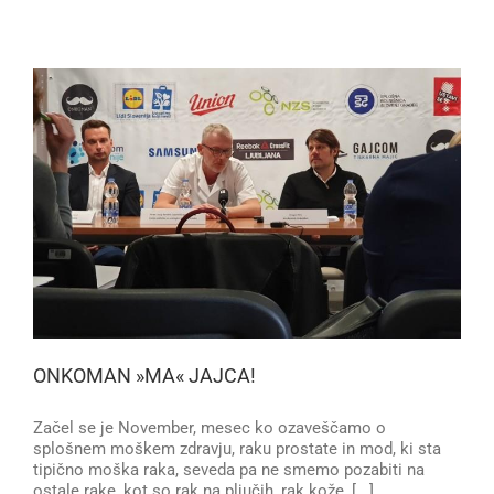
ONKOMAN »MA« JAJCA!
Začel se je November, mesec ko ozaveščamo o
splošnem moškem zdravju, raku prostate in mod, ki sta
tipično moška raka, seveda pa ne smemo pozabiti na
ostale rake, kot so rak na pljučih, rak kože, [...]