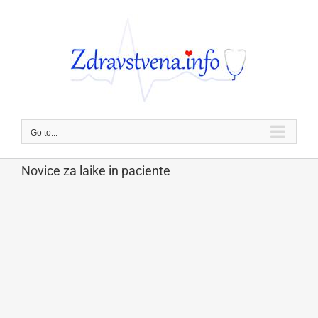
Skip
to
content
Go to...
Novice za laike in paciente