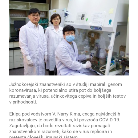
Južnokorejski znanstveniki so v študiji mapirali genom
koronavirusa, ki potencialno utira pot do boljšega
razumevanja virusa, učinkovitega cepiva in boljših testov
v prihodnosti.
Ekipa pod vodstvom V. Narry Kima, enega najvidnejših
raziskovalcev je osvetlila virus, ki povzroča COVID-19.
Zagotavljajo, da bodo rezultati raziskav pomagali
znanstvenikom razumeti, kako se virus replicira in
pretenta človeški imunski sistem.