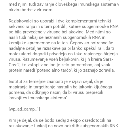
med njimi tudi zaviranje človeškega imunskega sistema v
okviru borbe z virusom.
Raziskovalci so uporabili dve komplementarni tehniki
sekvenciranja in s tem potrdili, katere subgenmoske RNA
so bila prevedene v virusne beljakovine. Med njimi so
našli tudi nekaj še neznanih subgenomskih RNA in
kemijske spremembe na le-teh. Čeprav so potrebne še
nadaljne detaljne raziskave pa bi lahko špekulirali, da ti
molekularni dogodki privedejo do tako rapidnega širjenja
virusa. Razumevanje vseh beljakovin, ki jih kreira Sars-
Cov-2, ko vstopi v celico je zelo pomembno, saj vsak
protein naredi ‘potencialno tarčo’, ki jo zaznajo zdravila.
Inštitut za temeljne znanosti je v izjavi dejal, da je
mapiranje in targetiranje nastalih beljakovin ključnega
pomena, da odkrijejo način, da bi virusu preprečili
‘osvojitev imunskega sistema’.
[wp_ad_camp_1]
Kim je dejal, da se bodo sedaj z ekipo osredotočili na
raziskovanje funkcij na novo odkritih subgenomskih RNK