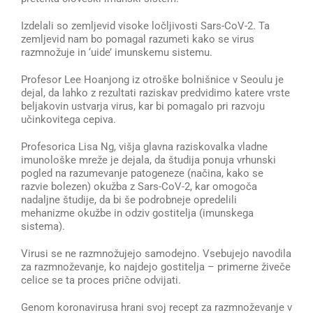
Izdelali so zemljevid visoke ločljivosti Sars-CoV-2. Ta
zemljevid nam bo pomagal razumeti kako se virus
razmnožuje in ‘uide’ imunskemu sistemu.
Profesor Lee Hoanjong iz otroške bolnišnice v Seoulu je
dejal, da lahko z rezultati raziskav predvidimo katere vrste
beljakovin ustvarja virus, kar bi pomagalo pri razvoju
učinkovitega cepiva.
Profesorica Lisa Ng, višja glavna raziskovalka vladne
imunološke mreže je dejala, da študija ponuja vrhunski
pogled na razumevanje patogeneze (načina, kako se
razvie bolezen) okužba z Sars-CoV-2, kar omogoča
nadaljne študije, da bi še podrobneje opredelili
mehanizme okužbe in odziv gostitelja (imunskega
sistema).
Virusi se ne razmnožujejo samodejno. Vsebujejo navodila
za razmnoževanje, ko najdejo gostitelja – primerne živeče
celice se ta proces prične odvijati.
Genom koronavirusa hrani svoj recept za razmnoževanje v