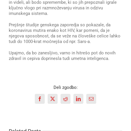
in videli, ali bodo spremembe, ki so jih prepoznali igrale
ključno vlogo pri razmnoževanju virusa in odzivu
imunskega sistema.
Prejšnje študije genskega zaporedja so pokazale, da
koronavirus mutira enako kot HIV, kar pomeni, da je
njegova sposobnost, da se veže na človeške celice lahko
tudi do 1000-krat močnejša od npr. Sars-a.
Upajmo, da bo zanesljivo, varno in hitrešo pot do novih
zdravil in cepiva doprinesla tudi umetna inteligenca.
Deli zgodbo:
Facebook
X
Reddit
LinkedIn
Email