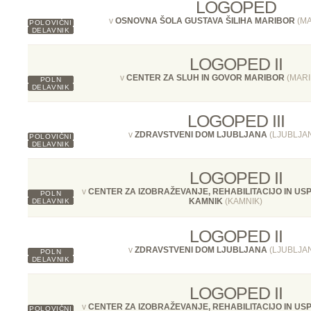
LOGOPED
v
OSNOVNA ŠOLA GUSTAVA ŠILIHA MARIBOR
(MA
POLOVIČNI
DELAVNIK
LOGOPED II
v
CENTER ZA SLUH IN GOVOR MARIBOR
(MARI
POLN
DELAVNIK
LOGOPED III
v
ZDRAVSTVENI DOM LJUBLJANA
(LJUBLJA
POLOVIČNI
DELAVNIK
LOGOPED II
v
CENTER ZA IZOBRAŽEVANJE, REHABILITACIJO IN U
POLN
KAMNIK
(KAMNIK)
DELAVNIK
LOGOPED II
v
ZDRAVSTVENI DOM LJUBLJANA
(LJUBLJA
POLN
DELAVNIK
LOGOPED II
v
CENTER ZA IZOBRAŽEVANJE, REHABILITACIJO IN U
POLOVIČNI