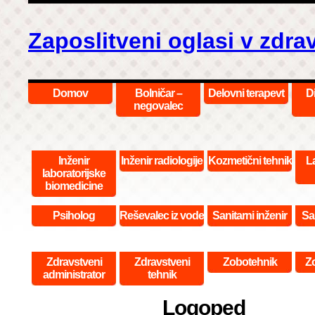
Zaposlitveni oglasi v zdra
Domov
Bolničar –
Delovni terapevt
D
negovalec
Inženir
Inženir radiologije
Kozmetični tehnik
La
laboratorijske
biomedicine
Psiholog
Reševalec iz vode
Sanitarni inženir
San
Zdravstveni
Zdravstveni
Zobotehnik
Z
administrator
tehnik
Logoped