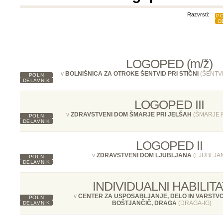
Razvrsti:
PO
D
LOGOPED (m/ž)
v
BOLNIŠNICA ZA OTROKE ŠENTVID PRI STIČNI
(ŠENTVI
POLN
DELAVNIK
LOGOPED III
v
ZDRAVSTVENI DOM ŠMARJE PRI JELŠAH
(ŠMARJE P
POLN
DELAVNIK
LOGOPED II
v
ZDRAVSTVENI DOM LJUBLJANA
(LJUBLJA
POLN
DELAVNIK
INDIVIDUALNI HABILIT
v
CENTER ZA USPOSABLJANJE, DELO IN VARSTV
POLN
BOŠTJANČIČ, DRAGA
(DRAGA-IG)
DELAVNIK