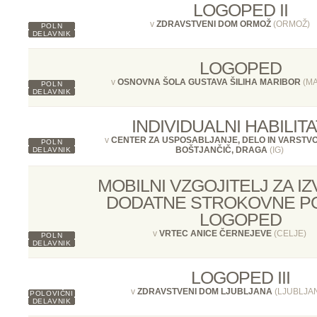
LOGOPED II
v
ZDRAVSTVENI DOM ORMOŽ
(ORMOŽ)
POLN
DELAVNIK
LOGOPED
v
OSNOVNA ŠOLA GUSTAVA ŠILIHA MARIBOR
(MA
POLN
DELAVNIK
INDIVIDUALNI HABILIT
v
CENTER ZA USPOSABLJANJE, DELO IN VARSTV
POLN
BOŠTJANČIČ, DRAGA
(IG)
DELAVNIK
MOBILNI VZGOJITELJ ZA I
DODATNE STROKOVNE PO
LOGOPED
v
VRTEC ANICE ČERNEJEVE
(CELJE)
POLN
DELAVNIK
LOGOPED III
v
ZDRAVSTVENI DOM LJUBLJANA
(LJUBLJA
POLOVIČNI
DELAVNIK