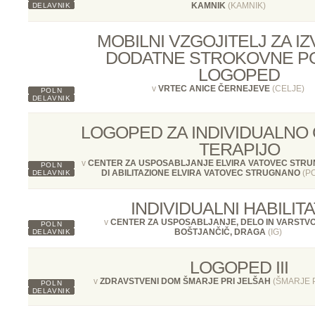
KAMNIK
(KAMNIK)
DELAVNIK
MOBILNI VZGOJITELJ ZA I
DODATNE STROKOVNE PO
LOGOPED
v
VRTEC ANICE ČERNEJEVE
(CELJE)
POLN
DELAVNIK
LOGOPED ZA INDIVIDUALN
TERAPIJO
v
CENTER ZA USPOSABLJANJE ELVIRA VATOVEC STR
POLN
DI ABILITAZIONE ELVIRA VATOVEC STRUGNANO
(P
DELAVNIK
INDIVIDUALNI HABILIT
v
CENTER ZA USPOSABLJANJE, DELO IN VARSTV
POLN
BOŠTJANČIČ, DRAGA
(IG)
DELAVNIK
LOGOPED III
v
ZDRAVSTVENI DOM ŠMARJE PRI JELŠAH
(ŠMARJE P
POLN
DELAVNIK