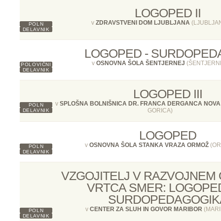
LOGOPED II
v
ZDRAVSTVENI DOM LJUBLJANA
(LJUBLJA
POLN
DELAVNIK
LOGOPED - SURDOPED
v
OSNOVNA ŠOLA ŠENTJERNEJ
(ŠENTJERN
POLOVIČNI
DELAVNIK
LOGOPED III
v
SPLOŠNA BOLNIŠNICA DR. FRANCA DERGANCA NOVA
POLN
GORICA)
DELAVNIK
LOGOPED
v
OSNOVNA ŠOLA STANKA VRAZA ORMOŽ
(OR
POLN
DELAVNIK
VZGOJITELJ V RAZVOJNEM
VRTCA SMER: LOGOPED
SURDOPEDAGOGIK
v
CENTER ZA SLUH IN GOVOR MARIBOR
(MARI
POLN
DELAVNIK