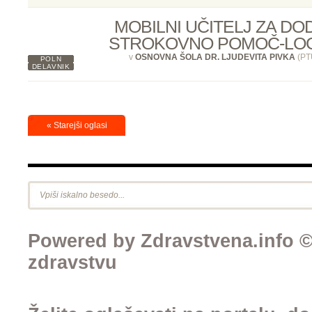
MOBILNI UČITELJ ZA D
STROKOVNO POMOČ-LO
v
OSNOVNA ŠOLA DR. LJUDEVITA PIVKA
(PT
POLN
DELAVNIK
« Starejši oglasi
Powered by Zdravstvena.info © 
zdravstvu