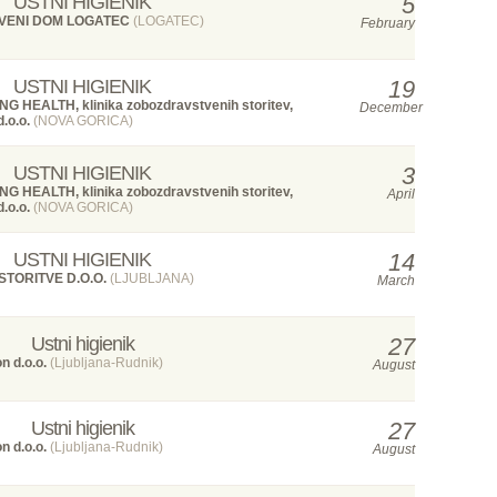
USTNI HIGIENIK
5
VENI DOM LOGATEC
(LOGATEC)
February
USTNI HIGIENIK
19
G HEALTH, klinika zobozdravstvenih storitev,
December
d.o.o.
(NOVA GORICA)
USTNI HIGIENIK
3
G HEALTH, klinika zobozdravstvenih storitev,
April
d.o.o.
(NOVA GORICA)
USTNI HIGIENIK
14
STORITVE D.O.O.
(LJUBLJANA)
March
Ustni higienik
27
n d.o.o.
(Ljubljana-Rudnik)
August
Ustni higienik
27
n d.o.o.
(Ljubljana-Rudnik)
August