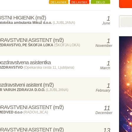
DELAVNIK
DELAVNIK
DELO
USTNI HIGIENIK (m/ž)
1
ntološka ambulanta Mikuž d.o.o.
(LJUBLJANA)
June
AVSTVENI ASISTENT (m/ž)
1
BOZDRAVSTVO, PE ŠKOFJA LOKA
(ŠKOFJA LOKA)
November
ozdravstvena asistentka
1
BOZDRAVSTVO
(Opekarska cesta 11, Ljubljana)
March
zdravstveni asistent (m/ž)
1
R VARUH ZDRAVJA D.O.O.
(LJUBLJANA)
February
AVSTVENI ASISTENT (m/ž)
11
MEDVED d.o.o
(RADOVLJICA)
December
AVSTVENI ASISTENT (m/ž)
13