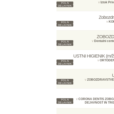
v
Iztok Pri
POLN
DELAVNIK
Zobozdra
v
KOR
POLN
DELAVNIK
ZOBOZDR
v
Dentalni cent
POLN
DELAVNIK
USTNI HIGIENIK (m/ž) -
v
ORTODEN
POLN
DELAVNIK
v
ZOBOZDRAVSTVE
POLN
DELAVNIK
v
CORONA DENTIS ZOBO
POLN
DEJAVNOST IN TRG
DELAVNIK