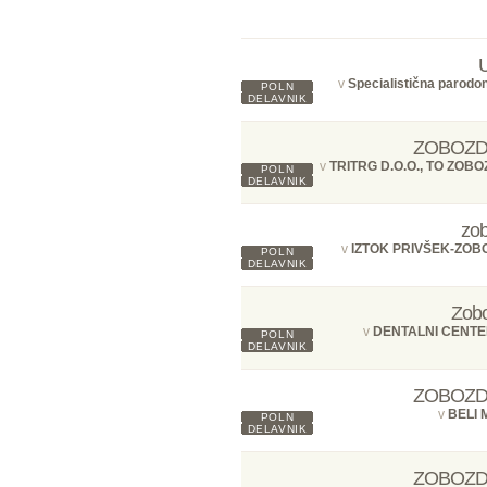
v
Specialistična parodo
POLN
DELAVNIK
ZOBOZDR
v
TRITRG D.O.O., TO ZO
POLN
DELAVNIK
zob
v
IZTOK PRIVŠEK-ZO
POLN
DELAVNIK
Zobo
v
DENTALNI CENTE
POLN
DELAVNIK
ZOBOZDR
v
BELI 
POLN
DELAVNIK
ZOBOZDR