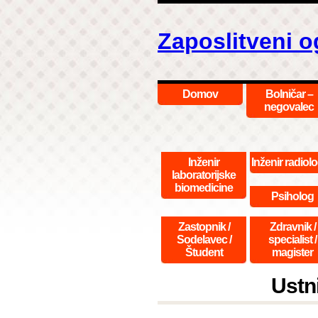
Zaposlitveni o
Domov
Bolničar –
negovalec
Inženir
Inženir radiolo
laboratorijske
biomedicine
Psiholog
Zastopnik /
Zdravnik /
Sodelavec /
specialist /
Študent
magister
Ustni