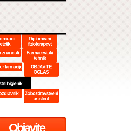
lomirani
Diplomirani
etetik
fizioterapevt
r znanosti
Farmacevtski
tehnik
er farmacije
OBJAVITE
OGLAS
tni higienik
ozdravnik
Zobozdravstveni
asistent
Objavite