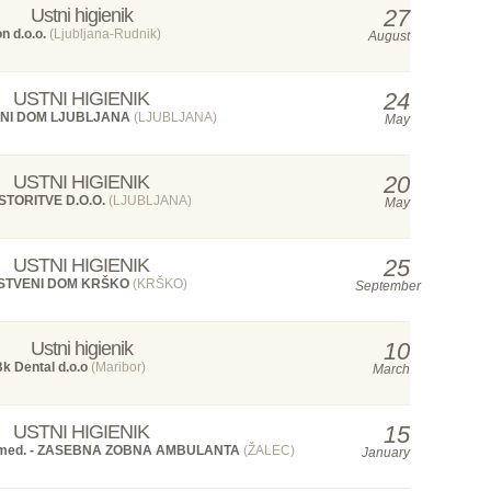
Ustni higienik
27
n d.o.o.
(Ljubljana-Rudnik)
August
USTNI HIGIENIK
24
NI DOM LJUBLJANA
(LJUBLJANA)
May
USTNI HIGIENIK
20
STORITVE D.O.O.
(LJUBLJANA)
May
USTNI HIGIENIK
25
STVENI DOM KRŠKO
(KRŠKO)
September
Ustni higienik
10
k Dental d.o.o
(Maribor)
March
USTNI HIGIENIK
15
t. med. - ZASEBNA ZOBNA AMBULANTA
(ŽALEC)
January