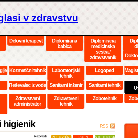
glasi v zdravstvu
Delovni terapevt
Diplomirana
Diplomirana
Dip
babica
medicinska
di
sestra /
Dokto
zdravstvenik
gije
Kozmetični tehnik
Laboratorijski
Logoped
Magist
tehnik
Reševalec iz vode
Sanitarni inženir
Sanitarni tehnik
Us
Zdravstveni
Zdravstveni
Zobotehnik
Zob
administrator
tehnik
 higienik
RSS
Razvrsti:
POLOVIČNI
POLN
ŠTUDENTSKO