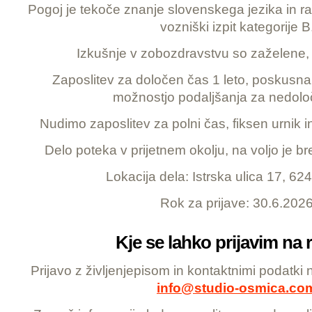
Pogoj je tekoče znanje slovenskega jezika in r
vozniški izpit kategorije B
Izkušnje v zobozdravstvu so zaželene, 
Zaposlitev za določen čas 1 leto, poskusn
možnostjo podaljšanja za nedolo
Nudimo zaposlitev za polni čas, fiksen urnik in
Delo poteka v prijetnem okolju, na voljo je b
Lokacija dela: Istrska ulica 17, 62
Rok za prijave: 30.6.202
Kje se lahko prijavim na 
Prijavo z življenjepisom in kontaktnimi podatki 
info@studio-osmica.co