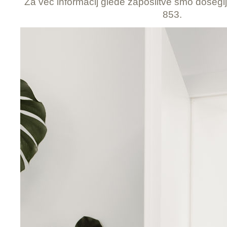
Za več informacij glede zaposlitve smo doseglji
853.