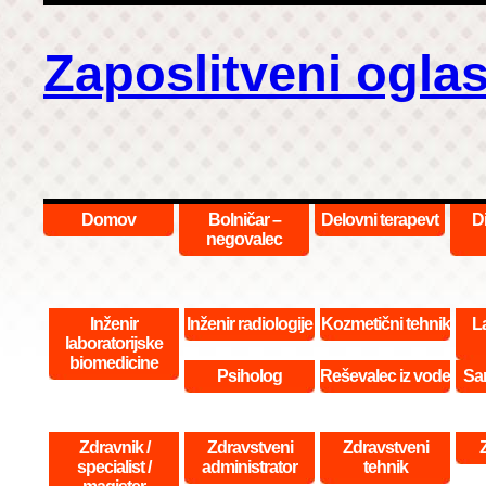
Zaposlitveni oglas
Domov
Bolničar –
Delovni terapevt
D
negovalec
Inženir
Inženir radiologije
Kozmetični tehnik
La
laboratorijske
biomedicine
Psiholog
Reševalec iz vode
San
Zdravnik /
Zdravstveni
Zdravstveni
specialist /
administrator
tehnik