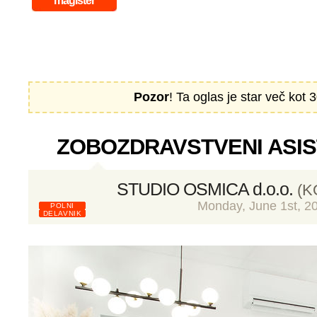
magister
Pozor
! Ta oglas je star več kot 3
ZOBOZDRAVSTVENI ASIST
STUDIO OSMICA d.o.o.
(K
Monday, June 1st, 2
POLNI
DELAVNIK