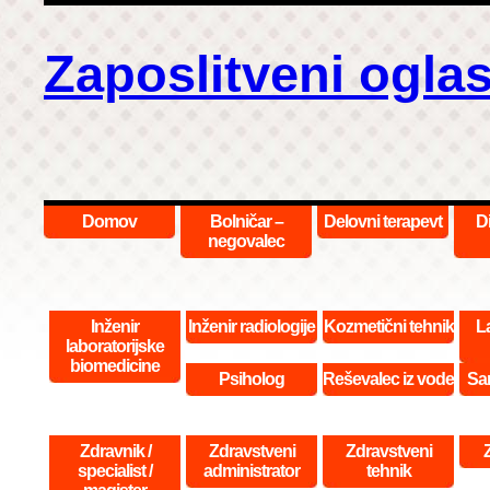
Zaposlitveni oglas
Domov
Bolničar –
Delovni terapevt
D
negovalec
Inženir
Inženir radiologije
Kozmetični tehnik
La
laboratorijske
biomedicine
Psiholog
Reševalec iz vode
San
Zdravnik /
Zdravstveni
Zdravstveni
specialist /
administrator
tehnik