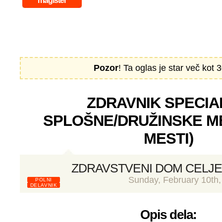
magister
Pozor
! Ta oglas je star več kot 3
ZDRAVNIK SPECIA
SPLOŠNE/DRUŽINSKE ME
MESTI)
ZDRAVSTVENI DOM CELJE
Sunday, February 10th,
POLNI
DELAVNIK
Opis dela: