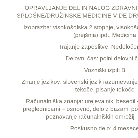
OPRAVLJANJE DEL IN NALOG ZDRAVNI
SPLOŠNE/DRUŽINSKE MEDICINE V DE DR
Izobrazba: visokošolska 2.stopnje, visokoš
(prejšnja) ipd., Medicina
Trajanje zaposlitve: Nedoloče
Delovni čas: polni delovni 
Vozniški izpit: B
Znanje jezikov: slovenski jezik razumevanje
tekoče, pisanje tekoče
Računalniška znanja: urejevalniki besedil
preglednicami – osnovno, delo z bazami p
poznavanje računalniških omrežij
Poskusno delo: 4 mesec