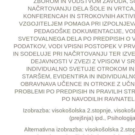
ZBOROM IN VODSTVOM ZAVODA, S
NAČRTOVANJU DELA ŠOLE IN VRTCA
KONFERENCAH IN STROKOVNIH AKTIVIH
VZGOJITELJEM POMAGA PRI IZPOLNJEV
PEDAGOŠKE DOKUMENTACIJE, VOD
SVETOVALNEGA DELA PO PREDPISIH O 
PODATKOV, VODI VPISNI POSTOPEK V PRV
IN SODELUJE PRI NAČRTOVANJU TER IZVE
DEJAVNOSTI V ZVEZI Z VPISOM V S
INDIVIDUALNO SVETUJE OTROKOM I
STARŠEM, EVIDENTIRA IN INDIVIDUALN
OBRAVNAVA UČENCE IN OTROKE Z UČNIM
PROBLEMI PO PREDPISIH IN PRAVILIH ST
PO NAVODILIH RAVNATEL
Izobrazba: visokošolska 2.stopnje, visokoš
(prejšnja) ipd., Psihologij
Alternativna izobrazba: visokošolska 2.sto