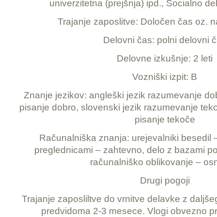
univerzitetna (prejšnja) ipd., Socialno de
Trajanje zaposlitve: Določen čas oz.
Delovni čas: polni delovni 
Delovne izkušnje: 2 leti
Vozniški izpit: B
Znanje jezikov: angleški jezik razumevanje do
pisanje dobro, slovenski jezik razumevanje tek
pisanje tekoče
Računalniška znanja: urejevalniki besedil 
preglednicami – zahtevno, delo z bazami p
računalniško oblikovanje – o
Drugi pogoji
Trajanje zaposliltve do vrnitve delavke z daljš
predvidoma 2-3 mesece. Vlogi obvezno pril