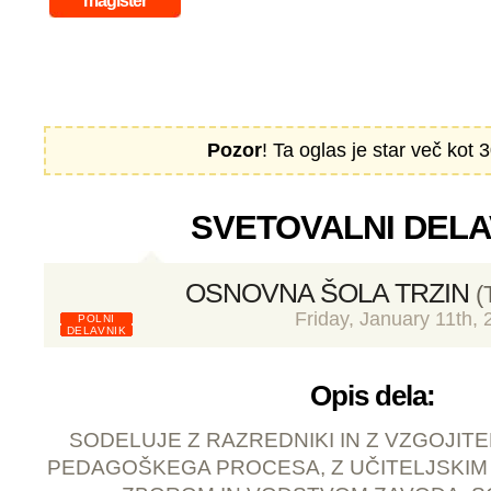
magister
Pozor
! Ta oglas je star več kot 3
SVETOVALNI DEL
OSNOVNA ŠOLA TRZIN
(
Friday, January 11th, 
POLNI
DELAVNIK
Opis dela:
SODELUJE Z RAZREDNIKI IN Z VZGOJITEL
PEDAGOŠKEGA PROCESA, Z UČITELJSKIM 