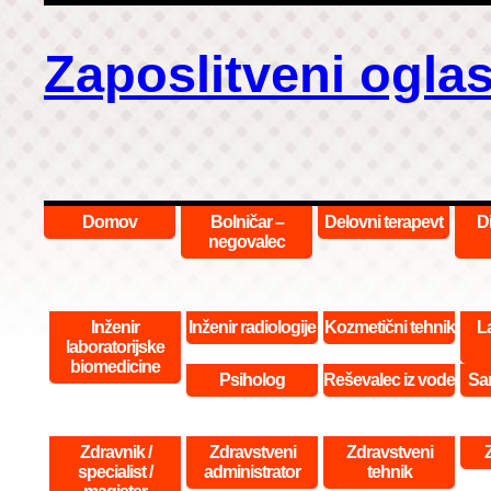
Zaposlitveni oglas
Domov
Bolničar –
Delovni terapevt
D
negovalec
Inženir
Inženir radiologije
Kozmetični tehnik
La
laboratorijske
biomedicine
Psiholog
Reševalec iz vode
San
Zdravnik /
Zdravstveni
Zdravstveni
specialist /
administrator
tehnik