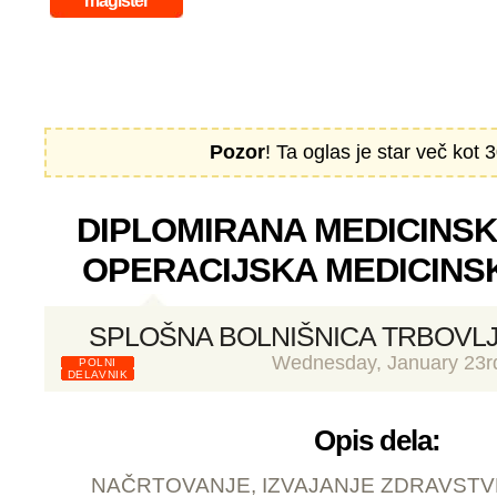
magister
Pozor
! Ta oglas je star več kot 3
DIPLOMIRANA MEDICINSK
OPERACIJSKA MEDICINS
SPLOŠNA BOLNIŠNICA TRBOVL
Wednesday, January 23r
POLNI
DELAVNIK
Opis dela:
NAČRTOVANJE, IZVAJANJE ZDRAVSTV