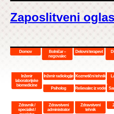
Zaposlitveni oglas
Domov
Bolničar –
Delovni terapevt
D
negovalec
Inženir
Inženir radiologije
Kozmetični tehnik
La
laboratorijske
biomedicine
Psiholog
Reševalec iz vode
San
Zdravnik /
Zdravstveni
Zdravstveni
specialist /
administrator
tehnik