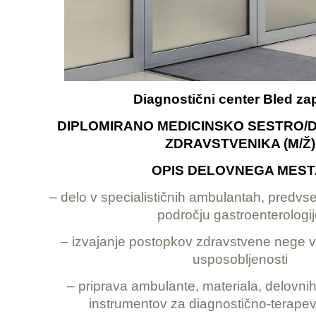
Diagnostični center Bled zap
DIPLOMIRANO MEDICINSKO SESTRO/
ZDRAVSTVENIKA (M/Ž)
OPIS DELOVNEGA MEST
– delo v specialističnih ambulantah, predvs
področju gastroenterologi
– izvajanje postopkov zdravstvene nege v
usposobljenosti
– priprava ambulante, materiala, delovni
instrumentov za diagnostično-terape