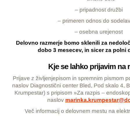
– pripadnost družbi
– primeren odnos do sodela
– osebna urejenost
Delovno razmerje bomo sklenili za nedol
dobo 3 mesecev, in sicer za polni 
Kje se lahko prijavim na 
Prijave z življenjepisom in spremnim pismom poš
naslov Diagnostični center Bled, Pod skalo 4, 
Krumpestar) s pripisom »Za razpis – endoskopi
naslov
marinka.krumpestar@dc-
Več informacij o delovnem mestu na elek