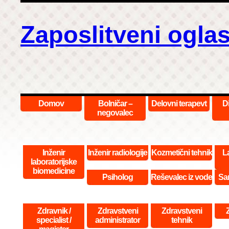
Zaposlitveni oglas
Domov
Bolničar –
Delovni terapevt
D
negovalec
Inženir
Inženir radiologije
Kozmetični tehnik
La
laboratorijske
biomedicine
Psiholog
Reševalec iz vode
San
Zdravnik /
Zdravstveni
Zdravstveni
specialist /
administrator
tehnik