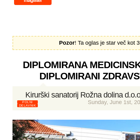
magister
Pozor
! Ta oglas je star več kot 3
DIPLOMIRANA MEDICINSK
DIPLOMIRANI ZDRAVS
Kirurški sanatorij Rožna dolina d.o.o
Sunday, June 1st, 2
POLNI
DELAVNIK