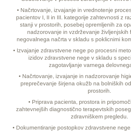
• Načrtovanje, izvajanje in vrednotenje proc
pacientov I, II in III. kategorije zahtevnosti z 
stanji v prostorih, posebej opremljenih za o
nadzorovanje in vzdrževanje življenjskih 
negovalnega načrta v skladu s poklicnimi k
• Izvajanje zdravstvene nege po procesni metod
izidov zdravstvene nege v skladu s specia
zagotavljanje varnega delovnega
• Načrtovanje, izvajanje in nadzorovanje hig
preprečevanje širjena okužb na bolniških o
prostorih.
• Priprava pacienta, prostora in pripomoč
zahtevnejših diagnostično terapevtskih poseg
zdravniškem pregledu.
• Dokumentiranje postopkov zdravstvene nege,