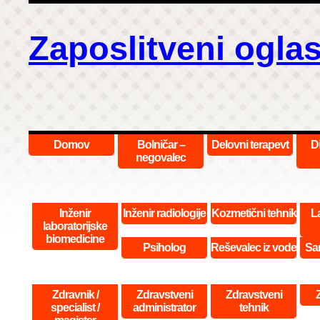
Zaposlitveni oglas
Domov
Bolničar –
Delovni terapevt
D
negovalec
Inženir
Inženir radiologije
Kozmetični tehnik
La
laboratorijske
biomedicine
Psiholog
Reševalec iz vode
San
Zdravnik /
Zdravstveni
Zdravstveni
specialist /
administrator
tehnik