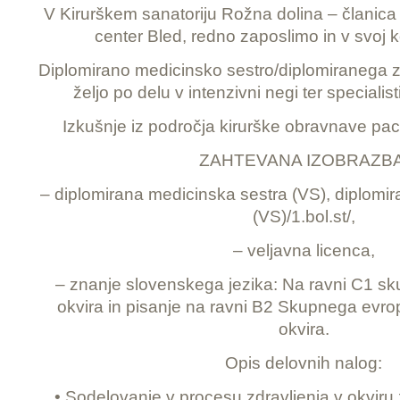
V Kirurškem sanatoriju Rožna dolina – članica
center Bled, redno zaposlimo in v svoj k
Diplomirano medicinsko sestro/diplomiranega z
željo po delu v intenzivni negi ter speciali
Izkušnje iz področja kirurške obravnave pac
ZAHTEVANA IZOBRAZBA
– diplomirana medicinska sestra (VS), diplomi
(VS)/1.bol.st/,
– veljavna licenca,
– znanje slovenskega jezika: Na ravni C1 s
okvira in pisanje na ravni B2 Skupnega evr
okvira.
Opis delovnih nalog:
• Sodelovanje v procesu zdravljenja v okviru