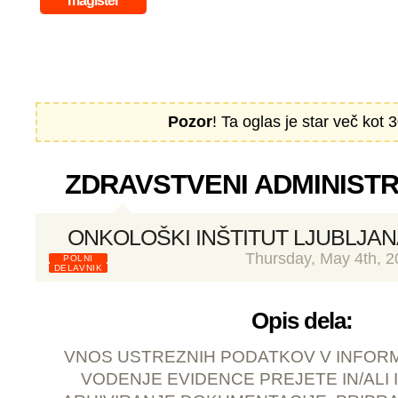
magister
Pozor
! Ta oglas je star več kot 3
ZDRAVSTVENI ADMINISTRAT
ONKOLOŠKI INŠTITUT LJUBLJAN
Thursday, May 4th, 2
POLNI
DELAVNIK
Opis dela:
VNOS USTREZNIH PODATKOV V INFORM
VODENJE EVIDENCE PREJETE IN/ALI 