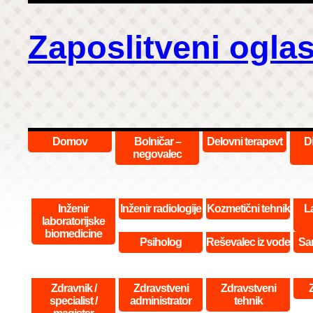
Zaposlitveni oglas
Domov
Bolničar –
Delovni terapevt
D
negovalec
Inženir
Inženir radiologije
Kozmetični tehnik
La
laboratorijske
biomedicine
Psiholog
Reševalec iz vode
San
Zdravnik /
Zdravstveni
Zdravstveni
specialist /
administrator
tehnik