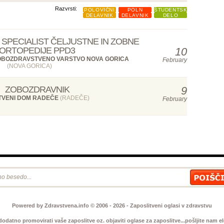
Razvrsti:
POLOVIČNI
POLN
ŠTUDENTSKO
DELAVNIK
DELAVNIK
DELO
SPECIALIST ČELJUSTNE IN ZOBNE
ORTOPEDIJE PPD3
10
OBOZDRAVSTVENO VARSTVO NOVA GORICA
February
(NOVA GORICA)
ZOBOZDRAVNIK
9
TVENI DOM RADEČE
(RADEČE)
February
Powered by Zdravstvena.info © 2006 - 2026 - Zaposlitveni oglasi v zdravstvu
 dodatno promovirati vaše zaposlitve oz. objaviti oglase za zaposlitve...pošljite nam 