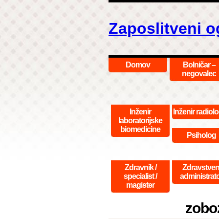
Zaposlitveni o
Domov
Bolničar –
negovalec
Inženir
Inženir radiolo
laboratorijske
biomedicine
Psiholog
Zdravnik /
Zdravstven
specialist /
administrat
magister
zobo