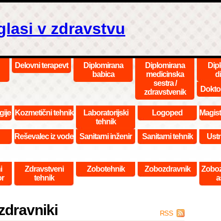
glasi v zdravstvu
Delovni terapevt
Diplomirana
Diplomirana
Dip
babica
medicinska
di
sestra /
Dokto
zdravstvenik
gije
Kozmetični tehnik
Laboratorijski
Logoped
Magist
tehnik
Reševalec iz vode
Sanitarni inženir
Sanitarni tehnik
Ustn
i
Zdravstveni
Zobotehnik
Zobozdravnik
Zoboz
or
tehnik
a
zdravniki
RSS