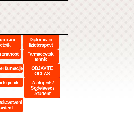
lomirani
Diplomirani
etetik
fizioterapevt
r znanosti
Farmacevtski
tehnik
er farmacije
OBJAVITE
OGLAS
i higienik
Zastopnik /
Sodelavec /
Študent
dravstveni
sistent