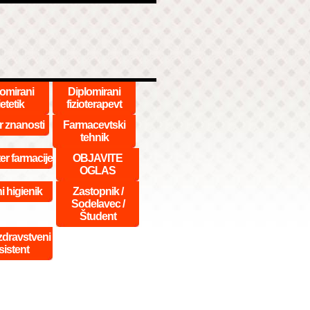
lomirani
Diplomirani
etetik
fizioterapevt
r znanosti
Farmacevtski
tehnik
er farmacije
OBJAVITE
OGLAS
i higienik
Zastopnik /
Sodelavec /
Študent
dravstveni
sistent