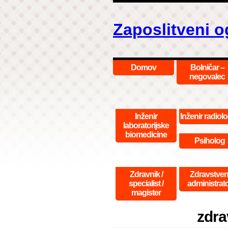
Zaposlitveni o
Domov
Bolničar –
negovalec
Inženir
Inženir radiolo
laboratorijske
biomedicine
Psiholog
Zdravnik /
Zdravstven
specialist /
administrat
magister
zdra