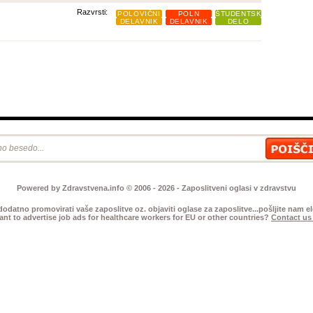
Razvrsti:
POLOVIČNI
POLN
ŠTUDENTSKO
DELAVNIK
DELAVNIK
DELO
Powered by Zdravstvena.info © 2006 - 2026 - Zaposlitveni oglasi v zdravstvu
 dodatno promovirati vaše zaposlitve oz. objaviti oglase za zaposlitve...pošljite nam 
nt to advertise job ads for healthcare workers for EU or other countries?
Contact us 