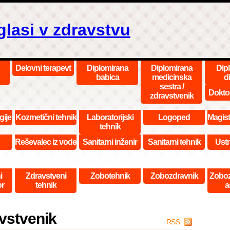
glasi v zdravstvu
Delovni terapevt
Diplomirana
Diplomirana
Dip
babica
medicinska
di
sestra /
Dokto
zdravstvenik
gije
Kozmetični tehnik
Laboratorijski
Logoped
Magist
tehnik
Reševalec iz vode
Sanitarni inženir
Sanitarni tehnik
Ustn
i
Zdravstveni
Zobotehnik
Zobozdravnik
Zoboz
or
tehnik
a
vstvenik
RSS