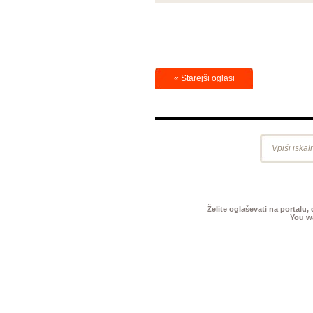
« Starejši oglasi
Želite oglaševati na portalu,
You wa