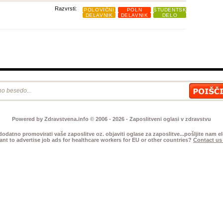
Razvrsti:
POLOVIČNI
POLN
ŠTUDENTSKO
DELAVNIK
DELAVNIK
DELO
Powered by Zdravstvena.info © 2006 - 2026 - Zaposlitveni oglasi v zdravstvu
 dodatno promovirati vaše zaposlitve oz. objaviti oglase za zaposlitve...pošljite nam 
nt to advertise job ads for healthcare workers for EU or other countries?
Contact us 