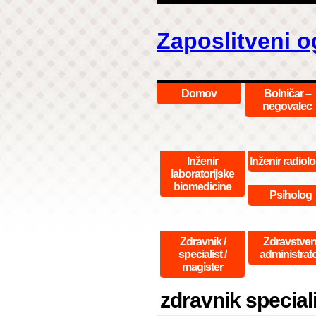
Zaposlitveni o
Domov
Bolničar –
negovalec
Inženir
Inženir radiolo
laboratorijske
biomedicine
Psiholog
Zdravnik /
Zdravstven
specialist /
administrat
magister
zdravnik special