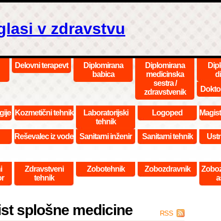
glasi v zdravstvu
Delovni terapevt
Diplomirana
Diplomirana
Dip
babica
medicinska
di
sestra /
Dokto
zdravstvenik
gije
Kozmetični tehnik
Laboratorijski
Logoped
Magist
tehnik
Reševalec iz vode
Sanitarni inženir
Sanitarni tehnik
Ustn
i
Zdravstveni
Zobotehnik
Zobozdravnik
Zoboz
or
tehnik
a
ist splošne medicine
RSS