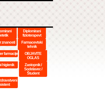
lomirani
Diplomirani
etetik
fizioterapevt
r znanosti
Farmacevtski
tehnik
er farmacije
OBJAVITE
OGLAS
i higienik
Zastopnik /
Sodelavec /
Študent
dravstveni
sistent