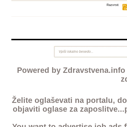
Razvrsti:
PO
D
Powered by Zdravstvena.info ©
z
Želite oglaševati na portalu, d
objaviti oglase za zaposlitve..
You want to advertise job ads 