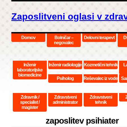
Zaposlitveni oglasi v zdra
Domov
Bolničar –
Delovni terapevt
D
negovalec
Inženir
Inženir radiologije
Kozmetični tehnik
La
laboratorijske
biomedicine
Psiholog
Reševalec iz vode
San
Zdravnik /
Zdravstveni
Zdravstveni
specialist /
administrator
tehnik
magister
zaposlitev psihiater