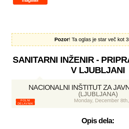
magister
Pozor
! Ta oglas je star več kot 3
SANITARNI INŽENIR - PRIPR
V LJUBLJANI
NACIONALNI INŠTITUT ZA JAV
(LJUBLJANA)
Monday, December 8th,
POLNI
DELAVNIK
Opis dela: