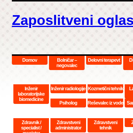
Zaposlitveni oglas
Domov
Bolničar –
Delovni terapevt
D
negovalec
Inženir
Inženir radiologije
Kozmetični tehnik
La
laboratorijske
biomedicine
Psiholog
Reševalec iz vode
San
Zdravnik /
Zdravstveni
Zdravstveni
specialist /
administrator
tehnik