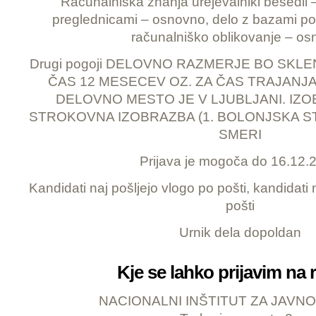
Računalniška znanja urejevalniki besedil 
preglednicami – osnovno, delo z bazami p
računalniško oblikovanje – o
Drugi pogoji DELOVNO RAZMERJE BO SKL
ČAS 12 MESECEV OZ. ZA ČAS TRAJANJA
DELOVNO MESTO JE V LJUBLJANI. IZO
STROKOVNA IZOBRAZBA (1. BOLONJSKA S
SMERI
Prijava je mogoča do 16.12.
Kandidati naj pošljejo vlogo po pošti, kandidati 
pošti
Urnik dela dopoldan
Kje se lahko prijavim na 
NACIONALNI INŠTITUT ZA JAVN