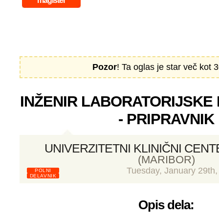
magister
Pozor
! Ta oglas je star več kot 3
INŽENIR LABORATORIJSKE 
- PRIPRAVNIK
UNIVERZITETNI KLINIČNI CEN
(MARIBOR)
Tuesday, January 29th,
POLNI
DELAVNIK
Opis dela: