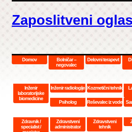
Zaposlitveni oglas
Domov
Bolničar –
Delovni terapevt
D
negovalec
Inženir
Inženir radiologije
Kozmetični tehnik
La
laboratorijske
biomedicine
Psiholog
Reševalec iz vode
San
Zdravnik /
Zdravstveni
Zdravstveni
specialist /
administrator
tehnik