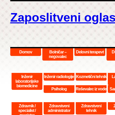
Zaposlitveni oglas
Domov
Bolničar –
Delovni terapevt
D
negovalec
Inženir
Inženir radiologije
Kozmetični tehnik
La
laboratorijske
biomedicine
Psiholog
Reševalec iz vode
San
Zdravnik /
Zdravstveni
Zdravstveni
specialist /
administrator
tehnik