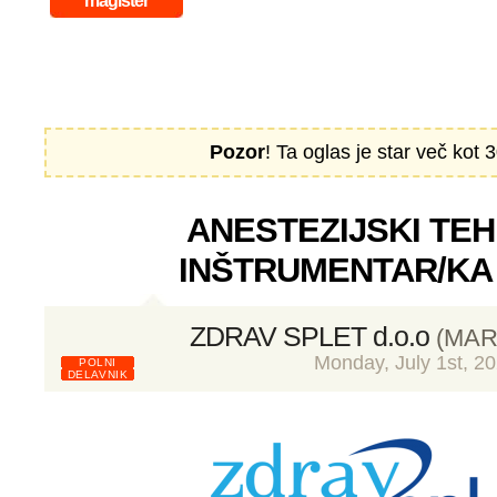
magister
Pozor
! Ta oglas je star več kot 3
ANESTEZIJSKI TEHN
INŠTRUMENTAR/KA 
ZDRAV SPLET d.o.o
(MAR
Monday, July 1st, 2
POLNI
DELAVNIK